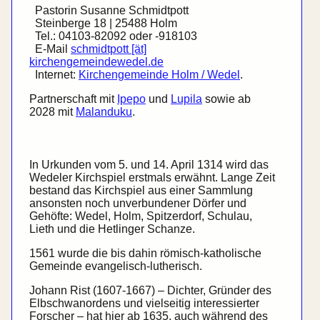
Pastorin Susanne Schmidtpott
Steinberge 18 | 25488 Holm
Tel.: 04103-82092 oder -918103
E-Mail
schmidtpott [ät]
kirchengemeindewedel.de
Internet:
Kirchengemeinde Holm / Wedel
.
Partnerschaft mit
Ipepo
und
Lupila
sowie ab
2028 mit
Malanduku
.
In Urkunden vom 5. und 14. April 1314 wird das
Wedeler Kirch­spiel erstmals erwähnt. Lange Zeit
bestand das Kirch­spiel aus einer Sammlung
ansonsten noch unver­bundener Dörfer und
Gehöfte: Wedel, Holm, Spitzer­dorf, Schulau,
Lieth und die Hetlinger Schanze.
1561 wurde die bis dahin römisch-katholische
Gemeinde evangelisch-lutherisch.
Johann Rist (1607-1667) – Dichter, Gründer des
Elbschwan­ordens und vielseitig inter­essierter
Forscher – hat hier ab 1635, auch während des