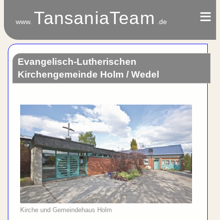
≡
≡
TansaniaTeam
www.
.de
Evangelisch-Lutherischen
Kirchengemeinde Holm / Wedel
Kirche und Gemeind­ehaus Holm