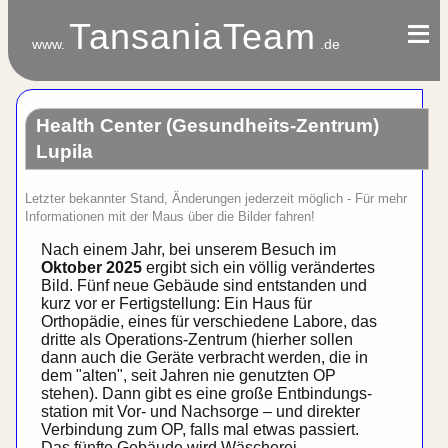
≡
≡
TansaniaTeam
www.
.de
Health Center
(Gesundheits-Zentrum)
Lupila
Letzter bekannter Stand, Änderungen jederzeit möglich - Für mehr
Informationen mit der Maus über die Bilder fahren!
Nach einem Jahr, bei unserem Besuch im
Oktober 2025
ergibt sich ein völlig verändertes
Bild. Fünf neue Gebäude sind ent­standen und
kurz vor er Fertig­stellung: Ein Haus für
Orthopädie, eines für verschiedene Labore, das
dritte als Operations-Zentrum (hierher sollen
dann auch die Geräte verbracht werden, die in
dem "alten", seit Jahren nie genutzten OP
stehen). Dann gibt es eine große Entbindungs­
station mit Vor- und Nachsorge – und direkter
Verbindung zum OP, falls mal etwas passiert.
Das fünfte Gebäude wird Wäscherei.